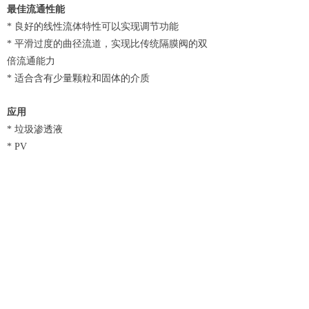
最佳流通性能
* 良好的线性流体特性可以实现调节功能
* 平滑过度的曲径流道，实现比传统隔膜阀的双
倍流通能力
* 适合含有少量颗粒和固体的介质
应用
* 垃圾渗透液
* PV
* PCB
* 电镀
* LCD
* 电子半导体
* 造纸
* 冶金