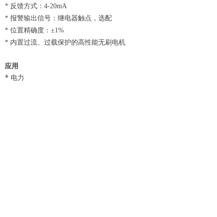
* 反馈方式：4-20mA
* 报警输出信号：继电器触点，选配
* 位置精确度：±1%
* 内置过流、过载保护的高性能无刷电机
应用
* 电力
* 集成电路板
* 医疗
* 电子半导体
* 水处理
* 钢铁
上一个：
MV305 气动隔膜阀
ꄴ
下一个：
MV303 气动隔膜阀
ꄲ