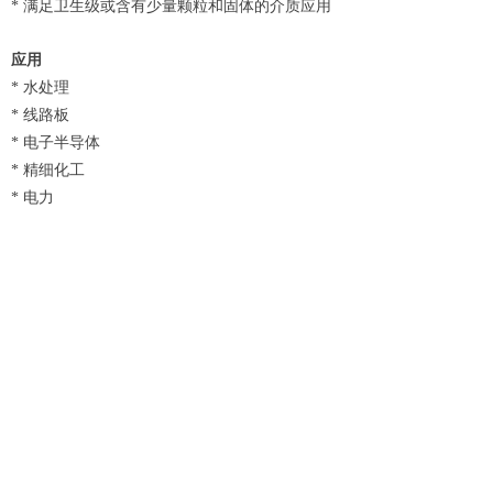
* 满足卫生级或含有少量颗粒和固体的介质应用
应用
* 水处理
* 线路板
* 电子半导体
* 精细化工
* 电力
* 海洋工程
* 新能源
* 食品饮料
* 生物制药
* 医疗
上一个：
无
ꄴ